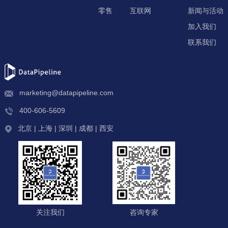
零售
互联网
新闻与活动
加入我们
联系我们
marketing@datapipeline.com
400-606-5609
北京 | 上海 | 深圳 | 成都 | 西安
关注我们
咨询专家