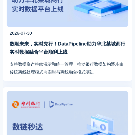
2026-07-30
数融未来，实时先行！DataPipeline助力华北某城商行
实时数据融合平台顺利上线
支持数据资产持续沉淀和统一管理，推动银行数据架构逐步由
传统离线处理模式向实时与离线融合模式演进