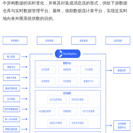
中异构数据的实时变化，并将其封装成消息流的形式，供给下游数据
仓库与实时数据管理平台。最终，借助数据流计算平台，实现近实时
地向各外围系统供数的目的。