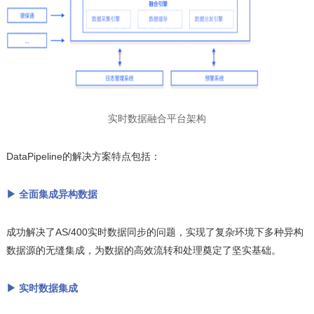
实时数据融合平台架构
DataPipeline的解决方案特点包括：
▶
全面集成异构数据
成功解决了AS/400实时数据同步的问题，实现了复杂环境下多种异构
数据源的无缝集成，为数据的高效流转和处理奠定了坚实基础。
▶
实时数据集成