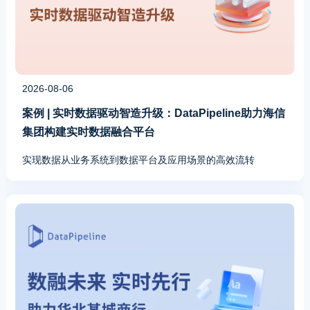
2026-08-06
案例 | 实时数据驱动智造升级：DataPipeline助力海信
集团构建实时数据融合平台
实现数据从业务系统到数据平台及应用场景的高效流转