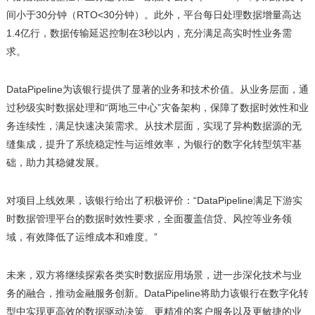
间小于30分钟（RTO<30分钟）。此外，平台每日处理数据增量高达
1.4亿行，数据传输延迟控制在3秒以内，充分满足高实时性业务需
求。
DataPipeline为该银行提供了显著的业务和技术价值。从业务层面，通
过秒级实时数据处理和“两地三中心”灾备架构，保障了数据时效性和业
务连续性，满足快速决策需求。从技术层面，实现了异构数据源的无
缝集成，提升了系统稳定性与运维效率，为银行的数字化转型筑牢基
础，助力其稳健发展。
对项目上线效果，该银行给出了积极评价：“DataPipeline满足下游实
时数据管理平台的数据时效性要求，全面覆盖信贷、风控等业务领
域，有效降低了运维成本和难度。”
未来，双方将继续探索各类实时数据应用场景，进一步深化技术与业
务的融合，推动金融服务创新。DataPipeline将助力该银行在数字化转
型中实现更高效的数据驱动决策、更精准的客户服务以及更敏捷的业