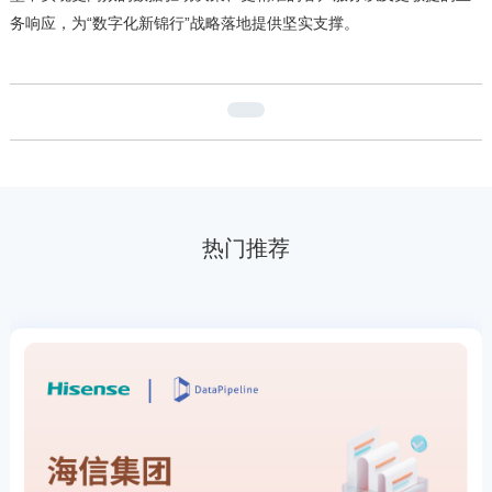
务响应，为“数字化新锦行”战略落地提供坚实支撑。
热门推荐