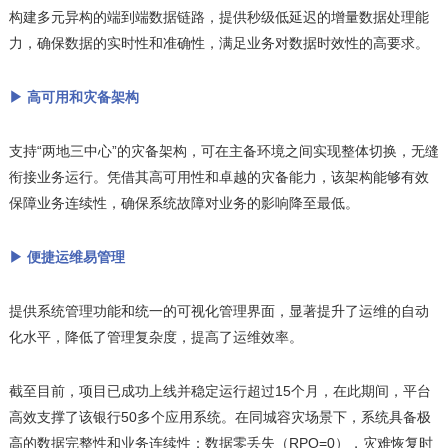
构建多元异构的端到端数据链路，提供秒级低延迟的增量数据处理能
力，确保数据的实时性和准确性，满足业务对数据时效性的高要求。
▶
高可用和灾备架构
支持“两地三中心”的灾备架构，可在主备环境之间实现整体切换，无缝
衔接业务运行。凭借其高可用性和卓越的灾备能力，该架构能够有效
保障业务连续性，确保系统故障对业务的影响降至最低。
▶
便捷运维易管理
提供系统管理功能和统一的可视化管理界面，显著提升了运维的自动
化水平，降低了管理复杂度，提高了运维效率。
截至目前，项目已成功上线并稳定运行超过15个月，在此期间，平台
高效支撑了该银行50多个应用系统。在同城容灾场景下，系统具备极
高的数据完整性和业务连续性：数据零丢失（RPO=0），灾难恢复时