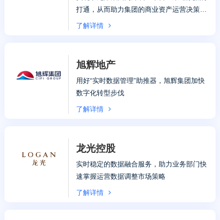
打通，从而助力集团的商业资产运营决策数
据化
了解详情
旭辉地产
用好“实时数据管理”助推器，旭辉集团加快
数字化转型步伐
了解详情
龙光控股
实时稳定的数据融合服务，助力业务部门快
速掌握运营数据调整市场策略
了解详情