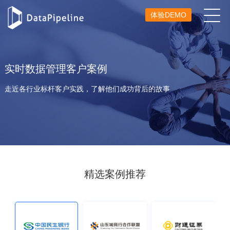
体验DEMO
实时数据管理客户案例
走近各行业标杆客户实践，了解他们成功背后的故事
精选案例推荐