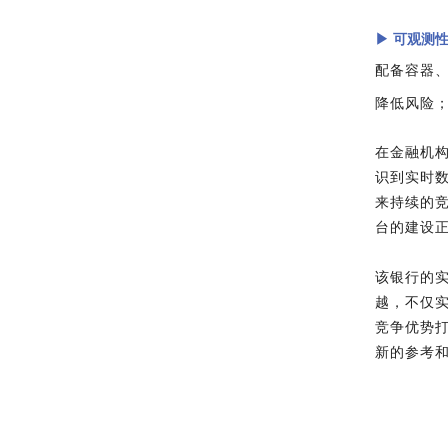
▶
可观测
配备容器
降低风险
在金融机
识到实时
来持续的
台的建设
该银行的
越，不仅
竞争优势
新的参考