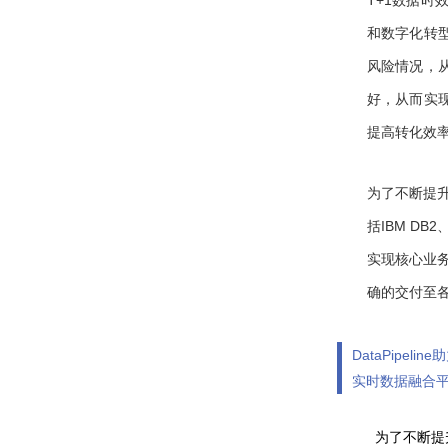
T+1数据
和数字化转
风险情况，
好，从而实
提高转化效
为了不断提
括IBM DB2
实现核心业
确的交付至
DataPipeline
助
实时数据融合
为了不断提