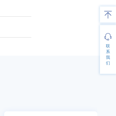
联
系
我
们